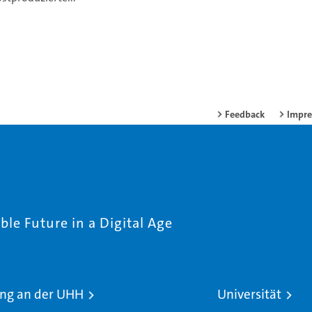
Feedback
Impr
le Future in a Digital Age
ng an der UHH
Universität