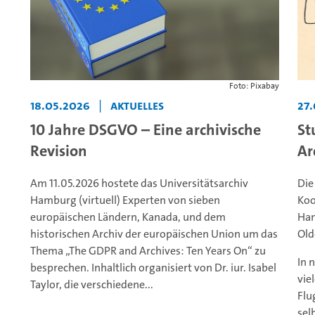
Foto: Pixabay
18.05.2026
|
Aktuelles
27
10 Jahre DSGVO – Eine archivische
St
Revision
Ar
Am 11.05.2026 hostete das Universitätsarchiv
Die
Hamburg (virtuell) Experten von sieben
Koo
europäischen Ländern, Kanada, und dem
Ham
historischen Archiv der europäischen Union um das
Old
Thema „The GDPR and Archives: Ten Years On“ zu
In 
besprechen. Inhaltlich organisiert von Dr. iur. Isabel
vie
Taylor, die verschiedene...
Flu
sel